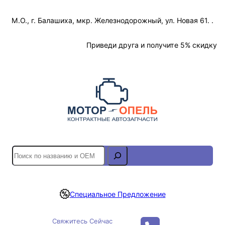
Перейти
М.О., г. Балашиха, мкр. Железнодорожный, ул. Новая 61. .
к
содержимому
Отслеживание Заказа
Приведи друга и получите 5% скидку
S
e
a
r
Специальное Предложение
c
h
Свяжитесь Сейчас