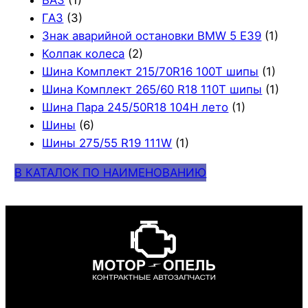
ВАЗ
(1)
ГАЗ
(3)
Знак аварийной остановки BMW 5 E39
(1)
Колпак колеса
(2)
Шина Комплект 215/70R16 100T шипы
(1)
Шина Комплект 265/60 R18 110T шипы
(1)
Шина Пара 245/50R18 104H лето
(1)
Шины
(6)
Шины 275/55 R19 111W
(1)
В КАТАЛОК ПО НАИМЕНОВАНИЮ