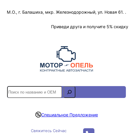
Перейти
М.О., г. Балашиха, мкр. Железнодорожный, ул. Новая 61. .
к
содержимому
Отслеживание Заказа
Приведи друга и получите 5% скидку
S
e
a
r
Специальное Предложение
c
h
Свяжитесь Сейчас