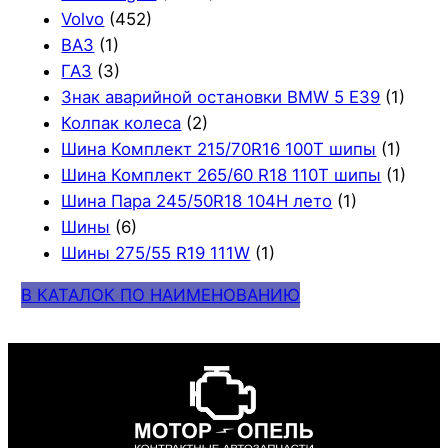
Volvo
(452)
ВАЗ
(1)
ГАЗ
(3)
Знак аварийной остановки BMW 5 E39
(1)
Колпак колеса
(2)
Шина Комплект 215/70R16 100T шипы
(1)
Шина Комплект 265/60 R18 110T шипы
(1)
Шина Пара 245/50R18 104H лето
(1)
Шины
(6)
Шины 275/55 R19 111W
(1)
В КАТАЛОК ПО НАИМЕНОВАНИЮ