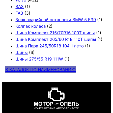
ВАЗ
(1)
ГАЗ
(3)
Знак аварийной остановки BMW 5 E39
(1)
Колпак колеса
(2)
Шина Комплект 215/70R16 100T шипы
(1)
Шина Комплект 265/60 R18 110T шипы
(1)
Шина Пара 245/50R18 104H лето
(1)
Шины
(6)
Шины 275/55 R19 111W
(1)
В КАТАЛОК ПО НАИМЕНОВАНИЮ