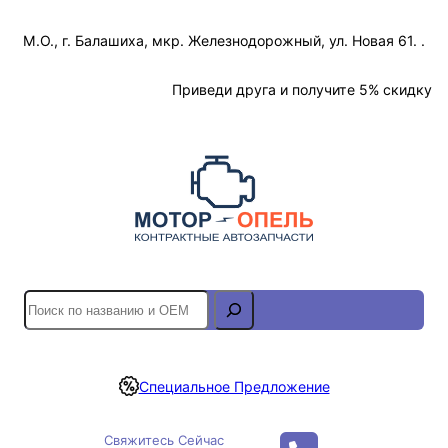
Перейти
М.О., г. Балашиха, мкр. Железнодорожный, ул. Новая 61. .
к
содержимому
Отслеживание Заказа
Приведи друга и получите 5% скидку
S
e
a
r
Специальное Предложение
c
h
Свяжитесь Сейчас