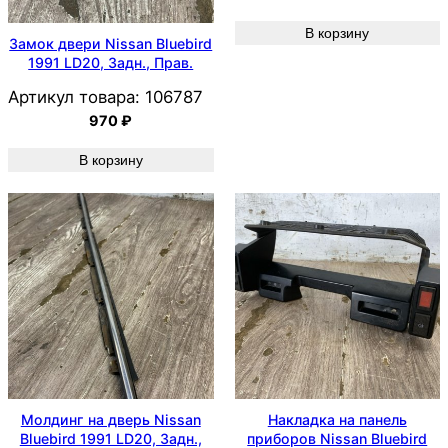
В корзину
Замок двери Nissan Bluebird
1991 LD20, Задн., Прав.
Артикул товара:
106787
970
₽
В корзину
Молдинг на дверь Nissan
Накладка на панель
Bluebird 1991 LD20, Задн.,
приборов Nissan Bluebird