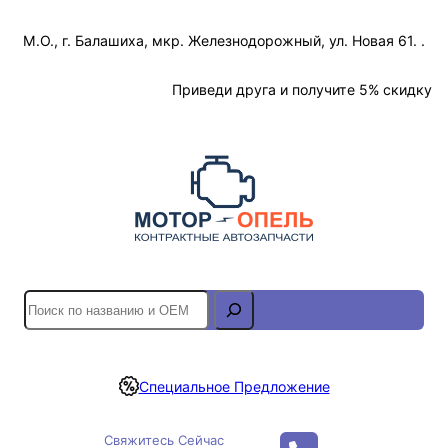
Перейти
М.О., г. Балашиха, мкр. Железнодорожный, ул. Новая 61. .
к
содержимому
Отслеживание Заказа
Приведи друга и получите 5% скидку
S
e
a
r
Специальное Предложение
c
h
Свяжитесь Сейчас