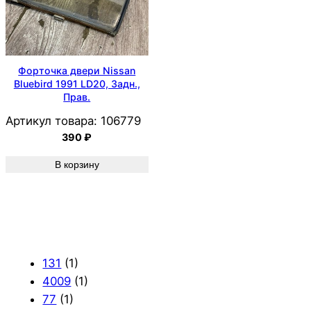
Форточка двери Nissan
Bluebird 1991 LD20, Задн.,
Прав.
Артикул товара:
106779
390
₽
В корзину
131
(1)
4009
(1)
77
(1)