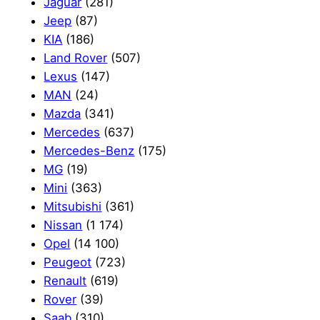
Jaguar
(281)
Jeep
(87)
KIA
(186)
Land Rover
(507)
Lexus
(147)
MAN
(24)
Mazda
(341)
Mercedes
(637)
Mercedes-Benz
(175)
MG
(19)
Mini
(363)
Mitsubishi
(361)
Nissan
(1 174)
Opel
(14 100)
Peugeot
(723)
Renault
(619)
Rover
(39)
Saab
(310)