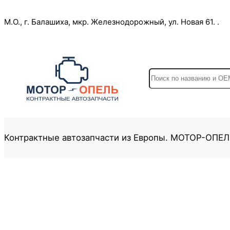
Перейти
М.О., г. Балашиха, мкр. Железнодорожный, ул. Новая 61. .
к
содержимому
S
e
a
r
c
Контрактные автозапчасти из Европы. МОТОР-ОПЕ
h