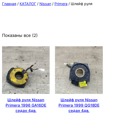
Главная
/
КАТАЛОГ
/
Nissan
/
Primera
/ Шлейф руля
Показаны все (2)
Шлейф руля Nissan
Шлейф руля Nissan
Primera 1996 GA16DE
Primera 1999 QG18DE
седан 4дв.
седан 4дв.