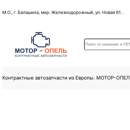
Перейти
М.О., г. Балашиха, мкр. Железнодорожный, ул. Новая 61. .
к
содержимому
S
e
a
r
c
Контрактные автозапчасти из Европы. МОТОР-ОПЕ
h