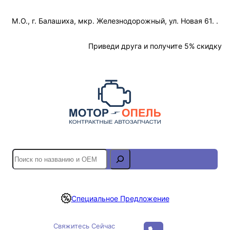
Перейти
М.О., г. Балашиха, мкр. Железнодорожный, ул. Новая 61. .
к
содержимому
Отслеживание Заказа
Приведи друга и получите 5% скидку
S
e
a
r
Специальное Предложение
c
h
Свяжитесь Сейчас