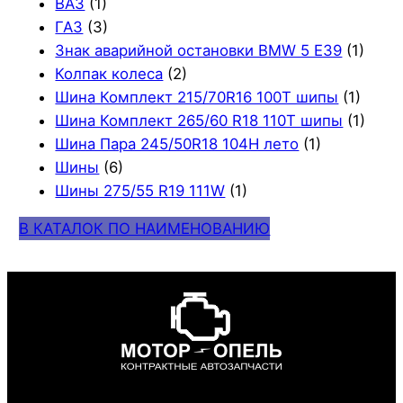
ВАЗ
(1)
ГАЗ
(3)
Знак аварийной остановки BMW 5 E39
(1)
Колпак колеса
(2)
Шина Комплект 215/70R16 100T шипы
(1)
Шина Комплект 265/60 R18 110T шипы
(1)
Шина Пара 245/50R18 104H лето
(1)
Шины
(6)
Шины 275/55 R19 111W
(1)
В КАТАЛОК ПО НАИМЕНОВАНИЮ