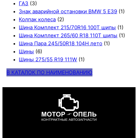
ГАЗ
(3)
Знак аварийной остановки BMW 5 E39
(1)
Колпак колеса
(2)
Шина Комплект 215/70R16 100T шипы
(1)
Шина Комплект 265/60 R18 110T шипы
(1)
Шина Пара 245/50R18 104H лето
(1)
Шины
(6)
Шины 275/55 R19 111W
(1)
В КАТАЛОК ПО НАИМЕНОВАНИЮ