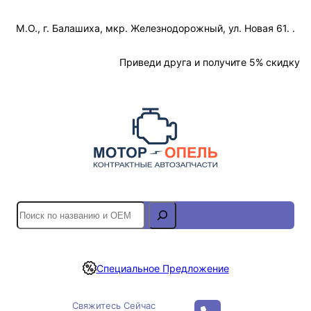
Перейти
М.О., г. Балашиха, мкр. Железнодорожный, ул. Новая 61. .
к
содержимому
Отслеживание Заказа
Приведи друга и получите 5% скидку
S
e
a
r
Специальное Предложение
c
h
Свяжитесь Сейчас