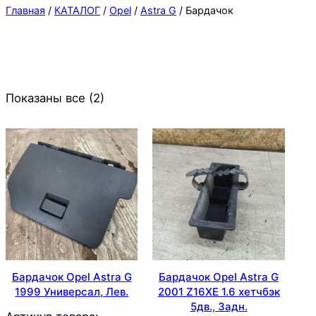
Главная
/
КАТАЛОГ
/
Opel
/
Astra G
/ Бардачок
Показаны все (2)
Бардачок Opel Astra G
Бардачок Opel Astra G
1999 Универсал, Лев.
2001 Z16XE 1.6 хетчбэк
5дв., Задн.