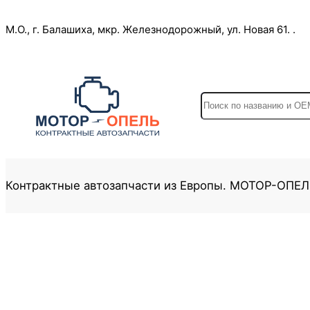
Перейти
М.О., г. Балашиха, мкр. Железнодорожный, ул. Новая 61. .
к
содержимому
S
e
a
r
c
Контрактные автозапчасти из Европы. МОТОР-ОПЕ
h