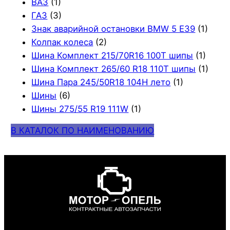
ВАЗ
(1)
ГАЗ
(3)
Знак аварийной остановки BMW 5 E39
(1)
Колпак колеса
(2)
Шина Комплект 215/70R16 100T шипы
(1)
Шина Комплект 265/60 R18 110T шипы
(1)
Шина Пара 245/50R18 104H лето
(1)
Шины
(6)
Шины 275/55 R19 111W
(1)
В КАТАЛОК ПО НАИМЕНОВАНИЮ