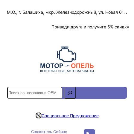
Перейти
М.О., г. Балашиха, мкр. Железнодорожный, ул. Новая 61. .
к
содержимому
Отслеживание Заказа
Приведи друга и получите 5% скидку
S
e
a
r
Специальное Предложение
c
h
Свяжитесь Сейчас