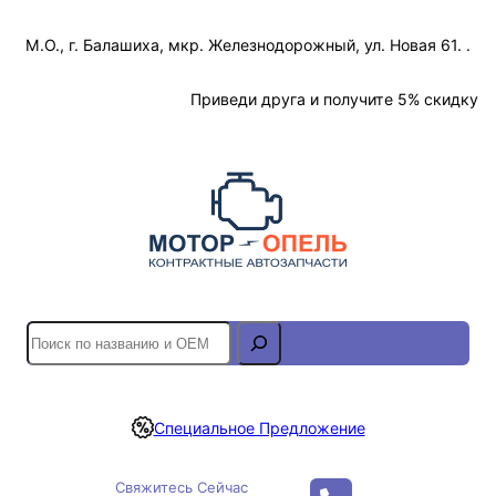
Перейти
М.О., г. Балашиха, мкр. Железнодорожный, ул. Новая 61. .
к
содержимому
Отслеживание Заказа
Приведи друга и получите 5% скидку
S
e
a
r
Специальное Предложение
c
h
Свяжитесь Сейчас