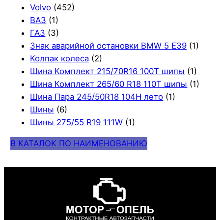
Volvo
(452)
ВАЗ
(1)
ГАЗ
(3)
Знак аварийной остановки BMW 5 E39
(1)
Колпак колеса
(2)
Шина Комплект 215/70R16 100T шипы
(1)
Шина Комплект 265/60 R18 110T шипы
(1)
Шина Пара 245/50R18 104H лето
(1)
Шины
(6)
Шины 275/55 R19 111W
(1)
В КАТАЛОК ПО НАИМЕНОВАНИЮ