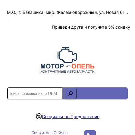
Перейти
М.О., г. Балашиха, мкр. Железнодорожный, ул. Новая 61. .
к
содержимому
Отслеживание Заказа
Приведи друга и получите 5% скидку
S
e
a
r
Специальное Предложение
c
h
Свяжитесь Сейчас