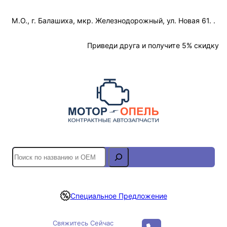
Перейти
М.О., г. Балашиха, мкр. Железнодорожный, ул. Новая 61. .
к
содержимому
Отслеживание Заказа
Приведи друга и получите 5% скидку
S
e
a
r
Специальное Предложение
c
h
Свяжитесь Сейчас