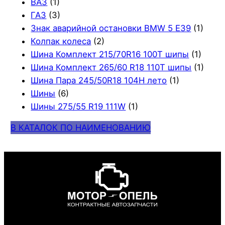
ВАЗ
(1)
ГАЗ
(3)
Знак аварийной остановки BMW 5 E39
(1)
Колпак колеса
(2)
Шина Комплект 215/70R16 100T шипы
(1)
Шина Комплект 265/60 R18 110T шипы
(1)
Шина Пара 245/50R18 104H лето
(1)
Шины
(6)
Шины 275/55 R19 111W
(1)
В КАТАЛОК ПО НАИМЕНОВАНИЮ