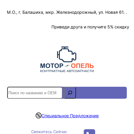
Перейти
М.О., г. Балашиха, мкр. Железнодорожный, ул. Новая 61. .
к
содержимому
Отслеживание Заказа
Приведи друга и получите 5% скидку
S
e
a
r
Специальное Предложение
c
h
Свяжитесь Сейчас