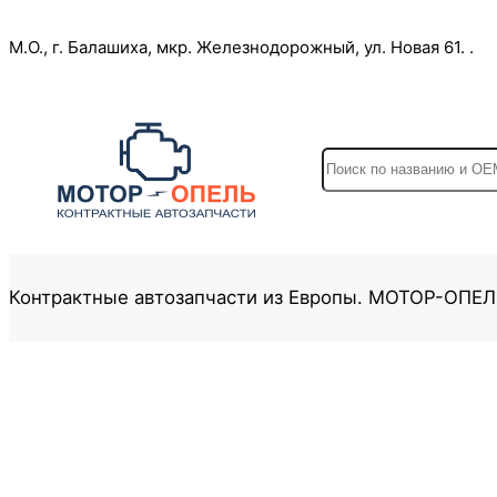
Перейти
М.О., г. Балашиха, мкр. Железнодорожный, ул. Новая 61. .
к
содержимому
S
e
a
r
c
Контрактные автозапчасти из Европы. МОТОР-ОПЕ
h