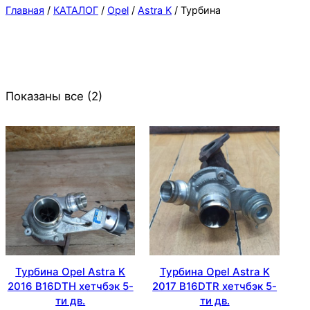
Главная
/
КАТАЛОГ
/
Opel
/
Astra K
/ Турбина
Показаны все (2)
Турбина Opel Astra K
Турбина Opel Astra K
2016 B16DTH хетчбэк 5-
2017 B16DTR хетчбэк 5-
ти дв.
ти дв.