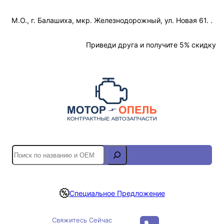
Перейти
М.О., г. Балашиха, мкр. Железнодорожный, ул. Новая 61. .
к
содержимому
Отслеживание Заказа
Приведи друга и получите 5% скидку
S
e
a
r
Специальное Предложение
c
h
Свяжитесь Сейчас