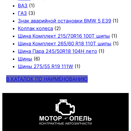
ВАЗ
(1)
ГАЗ
(3)
Знак аварийной остановки BMW 5 E39
(1)
Колпак колеса
(2)
Шина Комплект 215/70R16 100T шипы
(1)
Шина Комплект 265/60 R18 110T шипы
(1)
Шина Пара 245/50R18 104H лето
(1)
Шины
(6)
Шины 275/55 R19 111W
(1)
В КАТАЛОК ПО НАИМЕНОВАНИЮ