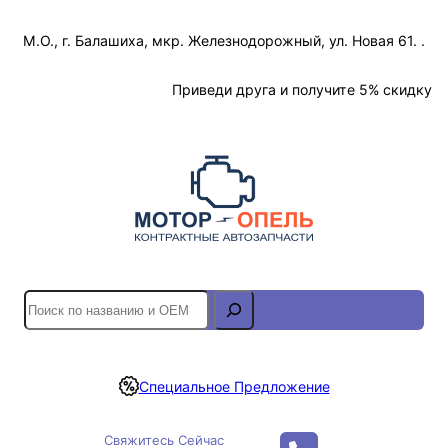
Перейти
М.О., г. Балашиха, мкр. Железнодорожный, ул. Новая 61. .
к
содержимому
Отслеживание Заказа
Приведи друга и получите 5% скидку
S
e
a
r
Специальное Предложение
c
h
Свяжитесь Сейчас