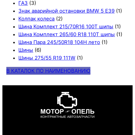
ГАЗ
(3)
Знак аварийной остановки BMW 5 E39
(1)
Колпак колеса
(2)
Шина Комплект 215/70R16 100T шипы
(1)
Шина Комплект 265/60 R18 110T шипы
(1)
Шина Пара 245/50R18 104H лето
(1)
Шины
(6)
Шины 275/55 R19 111W
(1)
В КАТАЛОК ПО НАИМЕНОВАНИЮ