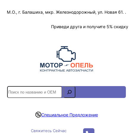
Перейти
М.О., г. Балашиха, мкр. Железнодорожный, ул. Новая 61. .
к
содержимому
Отслеживание Заказа
Приведи друга и получите 5% скидку
S
e
a
r
Специальное Предложение
c
h
Свяжитесь Сейчас