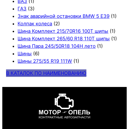
ВАЗ
(1)
ГАЗ
(3)
Знак аварийной остановки BMW 5 E39
(1)
Колпак колеса
(2)
Шина Комплект 215/70R16 100T шипы
(1)
Шина Комплект 265/60 R18 110T шипы
(1)
Шина Пара 245/50R18 104H лето
(1)
Шины
(6)
Шины 275/55 R19 111W
(1)
В КАТАЛОК ПО НАИМЕНОВАНИЮ