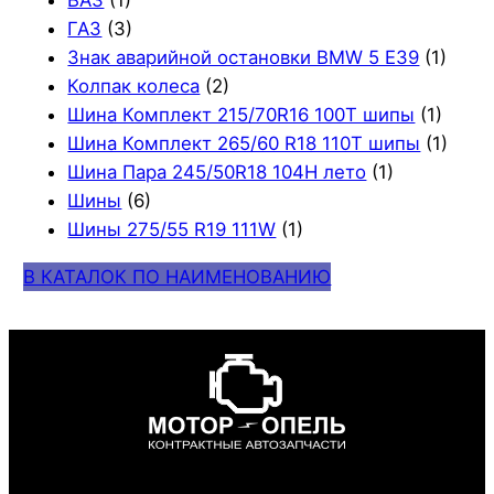
ВАЗ
(1)
ГАЗ
(3)
Знак аварийной остановки BMW 5 E39
(1)
Колпак колеса
(2)
Шина Комплект 215/70R16 100T шипы
(1)
Шина Комплект 265/60 R18 110T шипы
(1)
Шина Пара 245/50R18 104H лето
(1)
Шины
(6)
Шины 275/55 R19 111W
(1)
В КАТАЛОК ПО НАИМЕНОВАНИЮ