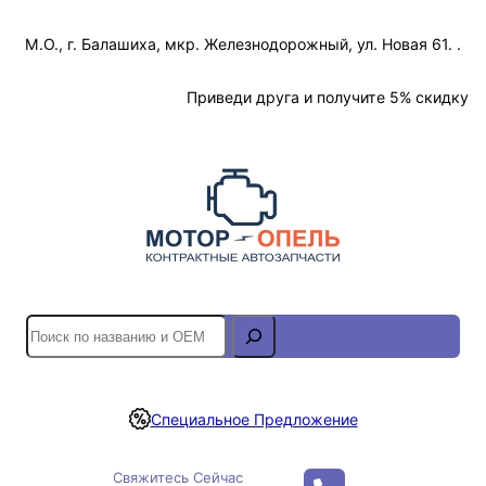
Перейти
М.О., г. Балашиха, мкр. Железнодорожный, ул. Новая 61. .
к
содержимому
Отслеживание Заказа
Приведи друга и получите 5% скидку
S
e
a
r
Специальное Предложение
c
h
Свяжитесь Сейчас