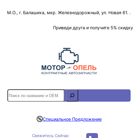
Перейти
М.О., г. Балашиха, мкр. Железнодорожный, ул. Новая 61. .
к
содержимому
Отслеживание Заказа
Приведи друга и получите 5% скидку
S
e
a
r
Специальное Предложение
c
h
Свяжитесь Сейчас