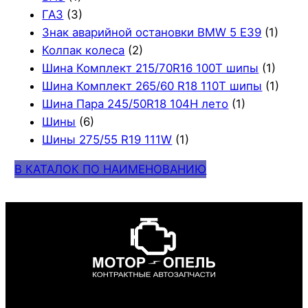
ГАЗ
(3)
Знак аварийной остановки BMW 5 E39
(1)
Колпак колеса
(2)
Шина Комплект 215/70R16 100T шипы
(1)
Шина Комплект 265/60 R18 110T шипы
(1)
Шина Пара 245/50R18 104H лето
(1)
Шины
(6)
Шины 275/55 R19 111W
(1)
В КАТАЛОК ПО НАИМЕНОВАНИЮ