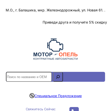
Перейти
М.О., г. Балашиха, мкр. Железнодорожный, ул. Новая 61. .
к
содержимому
Отслеживание Заказа
Приведи друга и получите 5% скидку
S
e
a
r
Специальное Предложение
c
h
Свяжитесь Сейчас