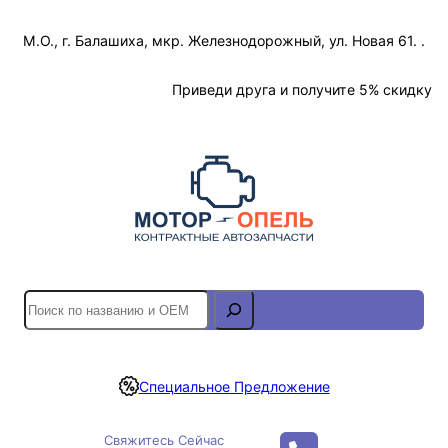
Перейти
М.О., г. Балашиха, мкр. Железнодорожный, ул. Новая 61. .
к
содержимому
Отслеживание Заказа
Приведи друга и получите 5% скидку
S
e
a
r
Специальное Предложение
c
h
Свяжитесь Сейчас