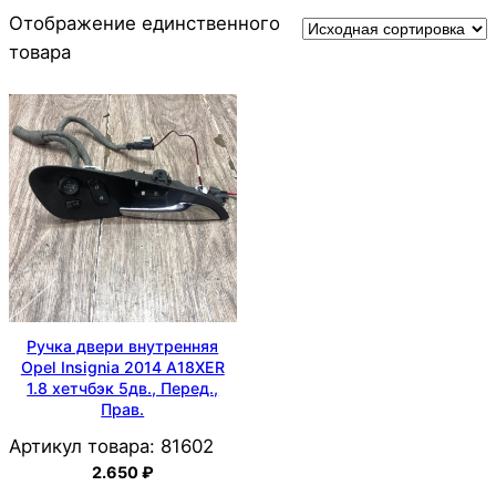
Отображение единственного
товара
Ручка двери внутренняя
Opel Insignia 2014 A18XER
1.8 хетчбэк 5дв., Перед.,
Прав.
Артикул товара:
81602
2.650
₽