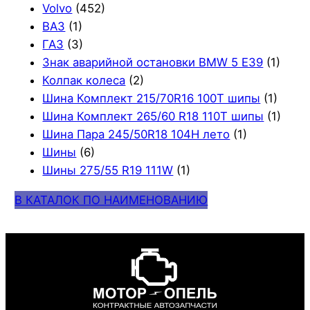
Volvo
(452)
ВАЗ
(1)
ГАЗ
(3)
Знак аварийной остановки BMW 5 E39
(1)
Колпак колеса
(2)
Шина Комплект 215/70R16 100T шипы
(1)
Шина Комплект 265/60 R18 110T шипы
(1)
Шина Пара 245/50R18 104H лето
(1)
Шины
(6)
Шины 275/55 R19 111W
(1)
В КАТАЛОК ПО НАИМЕНОВАНИЮ