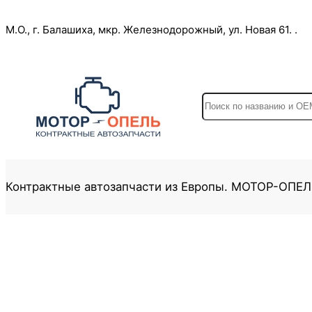
Перейти
М.О., г. Балашиха, мкр. Железнодорожный, ул. Новая 61. .
к
содержимому
S
e
a
r
c
Контрактные автозапчасти из Европы. МОТОР-ОПЕ
h