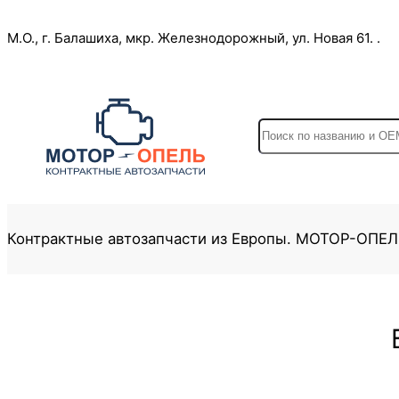
Перейти
М.О., г. Балашиха, мкр. Железнодорожный, ул. Новая 61. .
к
содержимому
S
e
a
r
c
Контрактные автозапчасти из Европы. МОТОР-ОПЕ
h