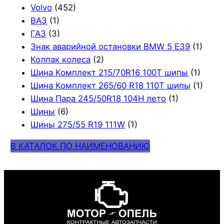
Volvo
(452)
ВАЗ
(1)
ГАЗ
(3)
Знак аварийной остановки BMW 5 E39
(1)
Колпак колеса
(2)
Шина Комплект 215/70R16 100T шипы
(1)
Шина Комплект 265/60 R18 110T шипы
(1)
Шина Пара 245/50R18 104H лето
(1)
Шины
(6)
Шины 275/55 R19 111W
(1)
В КАТАЛОК ПО НАИМЕНОВАНИЮ