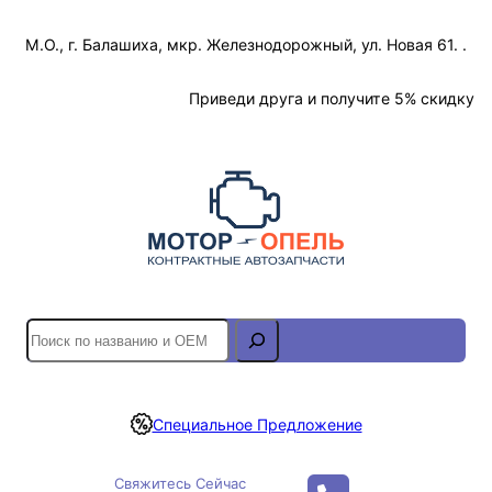
Перейти
М.О., г. Балашиха, мкр. Железнодорожный, ул. Новая 61. .
к
содержимому
Отслеживание Заказа
Приведи друга и получите 5% скидку
S
e
a
r
Специальное Предложение
c
h
Свяжитесь Сейчас