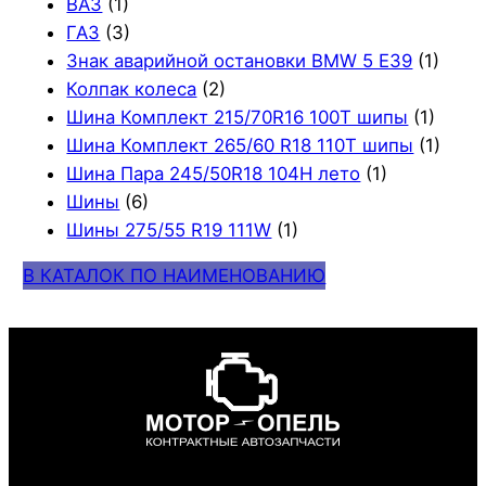
ВАЗ
(1)
ГАЗ
(3)
Знак аварийной остановки BMW 5 E39
(1)
Колпак колеса
(2)
Шина Комплект 215/70R16 100T шипы
(1)
Шина Комплект 265/60 R18 110T шипы
(1)
Шина Пара 245/50R18 104H лето
(1)
Шины
(6)
Шины 275/55 R19 111W
(1)
В КАТАЛОК ПО НАИМЕНОВАНИЮ