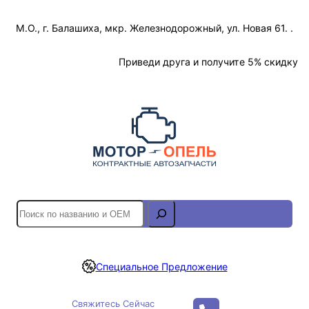
Перейти
М.О., г. Балашиха, мкр. Железнодорожный, ул. Новая 61. .
к
содержимому
Отслеживание Заказа
Приведи друга и получите 5% скидку
S
e
a
r
Специальное Предложение
c
h
Свяжитесь Сейчас