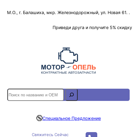
Перейти
М.О., г. Балашиха, мкр. Железнодорожный, ул. Новая 61. .
к
содержимому
Отслеживание Заказа
Приведи друга и получите 5% скидку
S
e
a
r
Специальное Предложение
c
h
Свяжитесь Сейчас