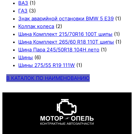
ВАЗ
(1)
ГАЗ
(3)
Знак аварийной остановки BMW 5 E39
(1)
Колпак колеса
(2)
Шина Комплект 215/70R16 100T шипы
(1)
Шина Комплект 265/60 R18 110T шипы
(1)
Шина Пара 245/50R18 104H лето
(1)
Шины
(6)
Шины 275/55 R19 111W
(1)
В КАТАЛОК ПО НАИМЕНОВАНИЮ