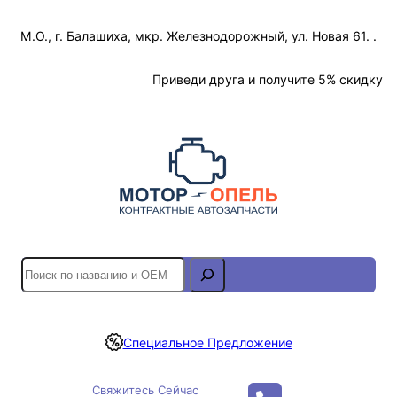
Перейти
М.О., г. Балашиха, мкр. Железнодорожный, ул. Новая 61. .
к
содержимому
Отслеживание Заказа
Приведи друга и получите 5% скидку
S
e
a
r
Специальное Предложение
c
h
Свяжитесь Сейчас