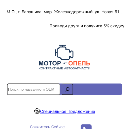
Перейти
М.О., г. Балашиха, мкр. Железнодорожный, ул. Новая 61. .
к
содержимому
Отслеживание Заказа
Приведи друга и получите 5% скидку
S
e
a
r
Специальное Предложение
c
h
Свяжитесь Сейчас