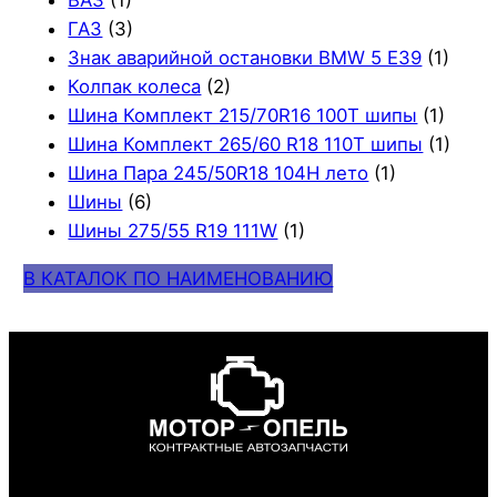
ВАЗ
(1)
ГАЗ
(3)
Знак аварийной остановки BMW 5 E39
(1)
Колпак колеса
(2)
Шина Комплект 215/70R16 100T шипы
(1)
Шина Комплект 265/60 R18 110T шипы
(1)
Шина Пара 245/50R18 104H лето
(1)
Шины
(6)
Шины 275/55 R19 111W
(1)
В КАТАЛОК ПО НАИМЕНОВАНИЮ