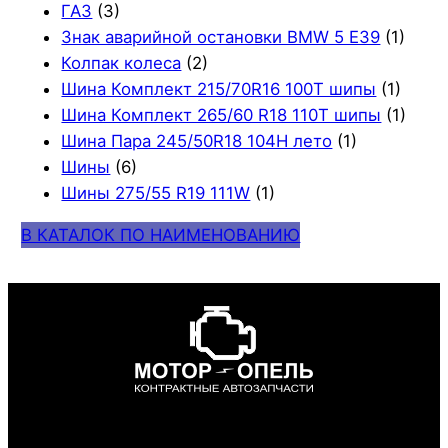
ГАЗ
(3)
Знак аварийной остановки BMW 5 E39
(1)
Колпак колеса
(2)
Шина Комплект 215/70R16 100T шипы
(1)
Шина Комплект 265/60 R18 110T шипы
(1)
Шина Пара 245/50R18 104H лето
(1)
Шины
(6)
Шины 275/55 R19 111W
(1)
В КАТАЛОК ПО НАИМЕНОВАНИЮ