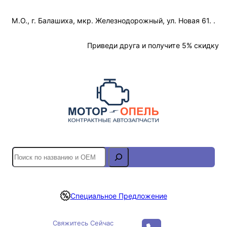
Перейти
М.О., г. Балашиха, мкр. Железнодорожный, ул. Новая 61. .
к
содержимому
Отслеживание Заказа
Приведи друга и получите 5% скидку
S
e
a
r
Специальное Предложение
c
h
Свяжитесь Сейчас