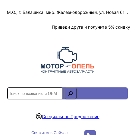
Перейти
М.О., г. Балашиха, мкр. Железнодорожный, ул. Новая 61. .
к
содержимому
Отслеживание Заказа
Приведи друга и получите 5% скидку
S
e
a
r
Специальное Предложение
c
h
Свяжитесь Сейчас