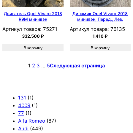
Двигатель Opel Vivaro 2018
Динамик Opel Vivaro 2018
R9M минивэн
минивэн, Перед., Лев.
Артикул товара:
75271
Артикул товара:
76135
332.500
₽
1.410
₽
В корзину
В корзину
1
2
3
…
5
Следующая страница
131
(1)
4009
(1)
77
(1)
Alfa Romeo
(87)
Audi
(449)