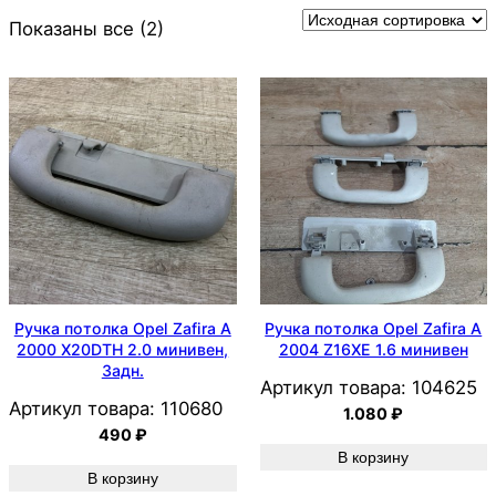
Показаны все (2)
Ручка потолка Opel Zafira A
Ручка потолка Opel Zafira A
2000 X20DTH 2.0 минивен,
2004 Z16XE 1.6 минивен
Задн.
Артикул товара:
104625
Артикул товара:
110680
1.080
₽
490
₽
В корзину
В корзину