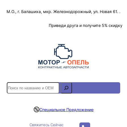
Перейти
М.О., г. Балашиха, мкр. Железнодорожный, ул. Новая 61. .
к
содержимому
Отслеживание Заказа
Приведи друга и получите 5% скидку
S
e
a
r
Специальное Предложение
c
h
Свяжитесь Сейчас