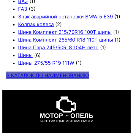
ВАЗ
(1)
ГАЗ
(3)
Знак аварийной остановки BMW 5 E39
(1)
Колпак колеса
(2)
Шина Комплект 215/70R16 100T шипы
(1)
Шина Комплект 265/60 R18 110T шипы
(1)
Шина Пара 245/50R18 104H лето
(1)
Шины
(6)
Шины 275/55 R19 111W
(1)
В КАТАЛОК ПО НАИМЕНОВАНИЮ