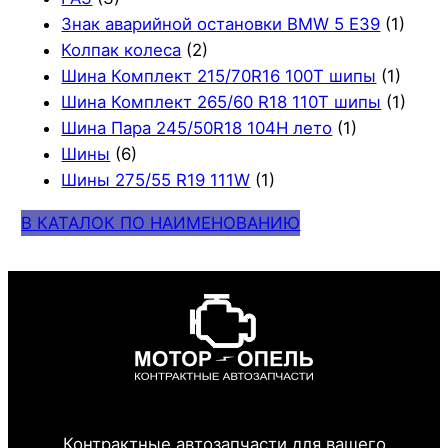
Знак аварийной остановки BMW 5 E39
(1)
Колпак колеса
(2)
Шина Комплект 215/70R16 100T шипы
(1)
Шина Комплект 265/60 R18 110T шипы
(1)
Шина Пара 245/50R18 104H лето
(1)
Шины
(6)
Шины 275/55 R19 111W
(1)
В КАТАЛОК ПО НАИМЕНОВАНИЮ
Контрактные автозапчасти для вашего