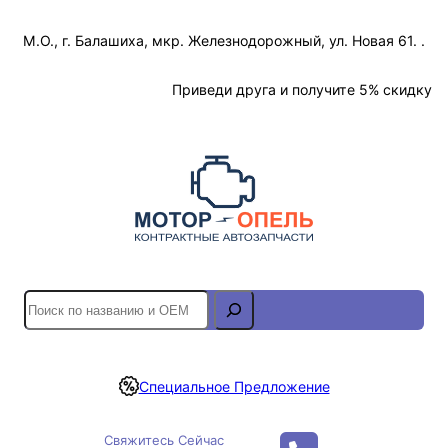
Перейти
М.О., г. Балашиха, мкр. Железнодорожный, ул. Новая 61. .
к
содержимому
Отслеживание Заказа
Приведи друга и получите 5% скидку
S
e
a
r
Специальное Предложение
c
h
Свяжитесь Сейчас