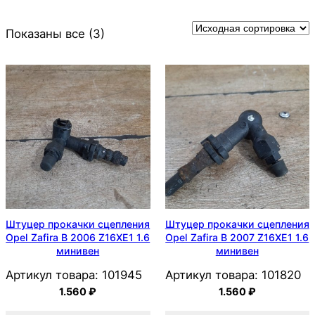
Показаны все (3)
Штуцер прокачки сцепления
Штуцер прокачки сцепления
Opel Zafira B 2006 Z16XE1 1.6
Opel Zafira B 2007 Z16XE1 1.6
минивен
минивен
Артикул товара:
101945
Артикул товара:
101820
1.560
₽
1.560
₽