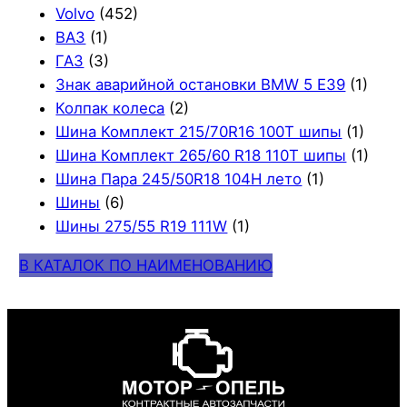
Volvo
(452)
ВАЗ
(1)
ГАЗ
(3)
Знак аварийной остановки BMW 5 E39
(1)
Колпак колеса
(2)
Шина Комплект 215/70R16 100T шипы
(1)
Шина Комплект 265/60 R18 110T шипы
(1)
Шина Пара 245/50R18 104H лето
(1)
Шины
(6)
Шины 275/55 R19 111W
(1)
В КАТАЛОК ПО НАИМЕНОВАНИЮ