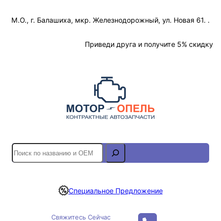
Перейти
М.О., г. Балашиха, мкр. Железнодорожный, ул. Новая 61. .
к
содержимому
Отслеживание Заказа
Приведи друга и получите 5% скидку
S
e
a
r
Специальное Предложение
c
h
Свяжитесь Сейчас