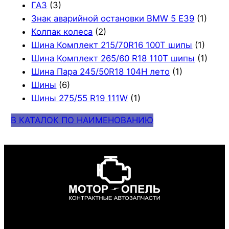
ГАЗ
(3)
Знак аварийной остановки BMW 5 E39
(1)
Колпак колеса
(2)
Шина Комплект 215/70R16 100T шипы
(1)
Шина Комплект 265/60 R18 110T шипы
(1)
Шина Пара 245/50R18 104H лето
(1)
Шины
(6)
Шины 275/55 R19 111W
(1)
В КАТАЛОК ПО НАИМЕНОВАНИЮ