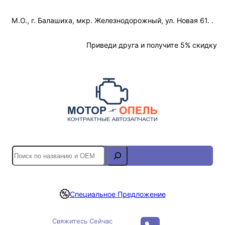
Перейти
М.О., г. Балашиха, мкр. Железнодорожный, ул. Новая 61. .
к
содержимому
Отслеживание Заказа
Приведи друга и получите 5% скидку
S
e
a
r
Специальное Предложение
c
h
Свяжитесь Сейчас