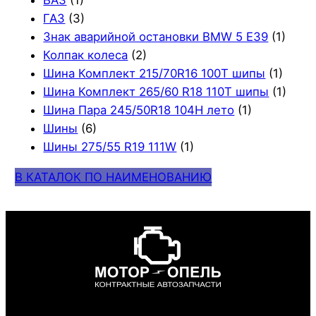
ВАЗ
(1)
ГАЗ
(3)
Знак аварийной остановки BMW 5 E39
(1)
Колпак колеса
(2)
Шина Комплект 215/70R16 100T шипы
(1)
Шина Комплект 265/60 R18 110T шипы
(1)
Шина Пара 245/50R18 104H лето
(1)
Шины
(6)
Шины 275/55 R19 111W
(1)
В КАТАЛОК ПО НАИМЕНОВАНИЮ