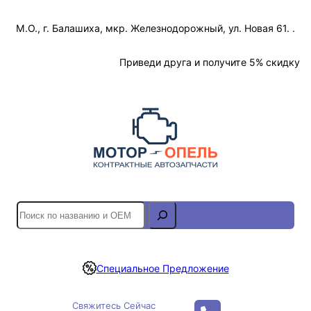
Перейти
М.О., г. Балашиха, мкр. Железнодорожный, ул. Новая 61. .
к
содержимому
Отслеживание Заказа
Приведи друга и получите 5% скидку
S
e
a
r
Специальное Предложение
c
h
Свяжитесь Сейчас