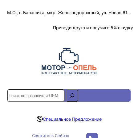
Перейти
М.О., г. Балашиха, мкр. Железнодорожный, ул. Новая 61. .
к
содержимому
Отслеживание Заказа
Приведи друга и получите 5% скидку
S
e
a
r
Специальное Предложение
c
h
Свяжитесь Сейчас