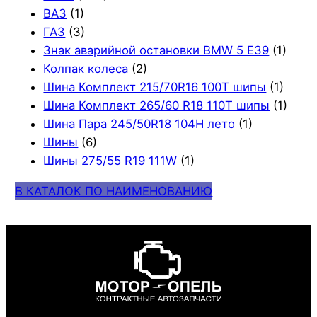
ВАЗ
(1)
ГАЗ
(3)
Знак аварийной остановки BMW 5 E39
(1)
Колпак колеса
(2)
Шина Комплект 215/70R16 100T шипы
(1)
Шина Комплект 265/60 R18 110T шипы
(1)
Шина Пара 245/50R18 104H лето
(1)
Шины
(6)
Шины 275/55 R19 111W
(1)
В КАТАЛОК ПО НАИМЕНОВАНИЮ