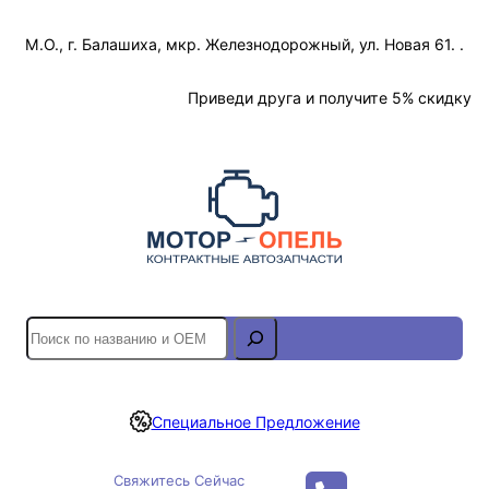
Перейти
М.О., г. Балашиха, мкр. Железнодорожный, ул. Новая 61. .
к
содержимому
Отслеживание Заказа
Приведи друга и получите 5% скидку
S
e
a
r
Специальное Предложение
c
h
Свяжитесь Сейчас