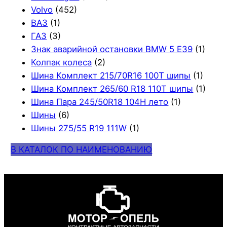
Volvo
(452)
ВАЗ
(1)
ГАЗ
(3)
Знак аварийной остановки BMW 5 E39
(1)
Колпак колеса
(2)
Шина Комплект 215/70R16 100T шипы
(1)
Шина Комплект 265/60 R18 110T шипы
(1)
Шина Пара 245/50R18 104H лето
(1)
Шины
(6)
Шины 275/55 R19 111W
(1)
В КАТАЛОК ПО НАИМЕНОВАНИЮ