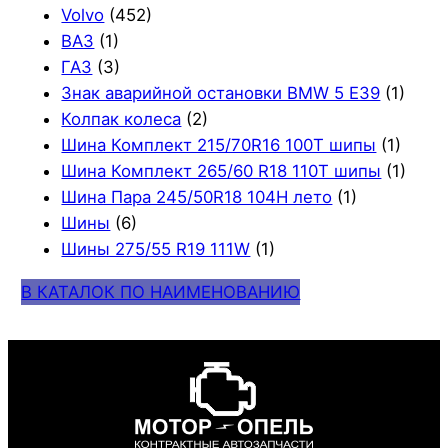
Volvo
(452)
ВАЗ
(1)
ГАЗ
(3)
Знак аварийной остановки BMW 5 E39
(1)
Колпак колеса
(2)
Шина Комплект 215/70R16 100T шипы
(1)
Шина Комплект 265/60 R18 110T шипы
(1)
Шина Пара 245/50R18 104H лето
(1)
Шины
(6)
Шины 275/55 R19 111W
(1)
В КАТАЛОК ПО НАИМЕНОВАНИЮ