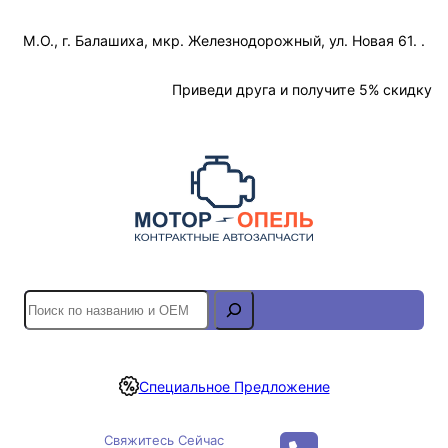
Перейти
М.О., г. Балашиха, мкр. Железнодорожный, ул. Новая 61. .
к
содержимому
Отслеживание Заказа
Приведи друга и получите 5% скидку
S
e
a
r
Специальное Предложение
c
h
Свяжитесь Сейчас