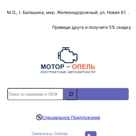
Перейти
М.О., г. Балашиха, мкр. Железнодорожный, ул. Новая 61. .
к
содержимому
Отслеживание Заказа
Приведи друга и получите 5% скидку
S
e
a
r
Специальное Предложение
c
h
Свяжитесь Сейчас