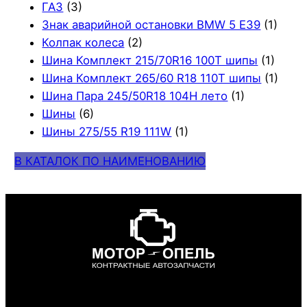
ГАЗ
(3)
Знак аварийной остановки BMW 5 E39
(1)
Колпак колеса
(2)
Шина Комплект 215/70R16 100T шипы
(1)
Шина Комплект 265/60 R18 110T шипы
(1)
Шина Пара 245/50R18 104H лето
(1)
Шины
(6)
Шины 275/55 R19 111W
(1)
В КАТАЛОК ПО НАИМЕНОВАНИЮ