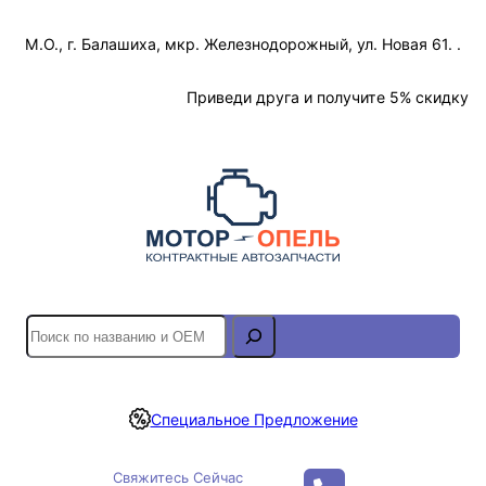
Перейти
М.О., г. Балашиха, мкр. Железнодорожный, ул. Новая 61. .
к
содержимому
Отслеживание Заказа
Приведи друга и получите 5% скидку
S
e
a
r
Специальное Предложение
c
h
Свяжитесь Сейчас