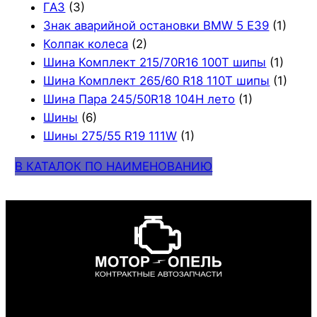
ГАЗ
(3)
Знак аварийной остановки BMW 5 E39
(1)
Колпак колеса
(2)
Шина Комплект 215/70R16 100T шипы
(1)
Шина Комплект 265/60 R18 110T шипы
(1)
Шина Пара 245/50R18 104H лето
(1)
Шины
(6)
Шины 275/55 R19 111W
(1)
В КАТАЛОК ПО НАИМЕНОВАНИЮ