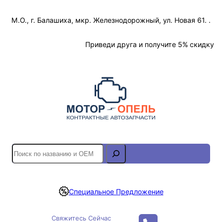
Перейти
М.О., г. Балашиха, мкр. Железнодорожный, ул. Новая 61. .
к
содержимому
Отслеживание Заказа
Приведи друга и получите 5% скидку
S
e
a
r
Специальное Предложение
c
h
Свяжитесь Сейчас