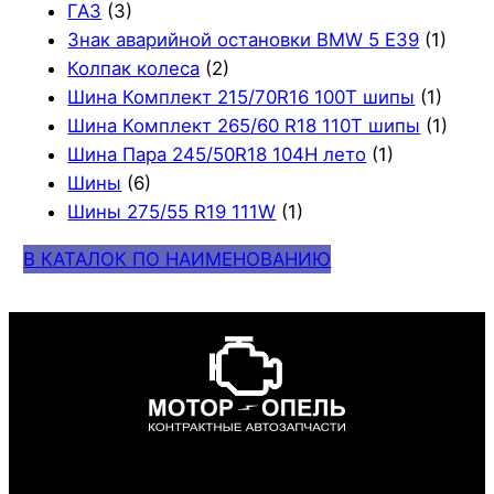
ГАЗ
(3)
Знак аварийной остановки BMW 5 E39
(1)
Колпак колеса
(2)
Шина Комплект 215/70R16 100T шипы
(1)
Шина Комплект 265/60 R18 110T шипы
(1)
Шина Пара 245/50R18 104H лето
(1)
Шины
(6)
Шины 275/55 R19 111W
(1)
В КАТАЛОК ПО НАИМЕНОВАНИЮ