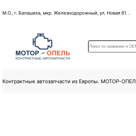
Перейти
М.О., г. Балашиха, мкр. Железнодорожный, ул. Новая 61. .
к
содержимому
S
e
a
r
c
Контрактные автозапчасти из Европы. МОТОР-ОПЕ
h