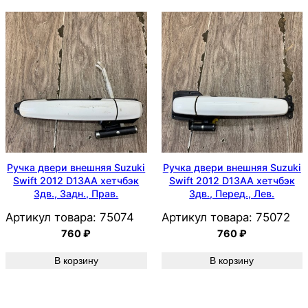
Ручка двери внешняя Suzuki
Ручка двери внешняя Suzuki
Swift 2012 D13AA хетчбэк
Swift 2012 D13AA хетчбэк
3дв., Задн., Прав.
3дв., Перед., Лев.
Артикул товара:
75074
Артикул товара:
75072
760
₽
760
₽
В корзину
В корзину