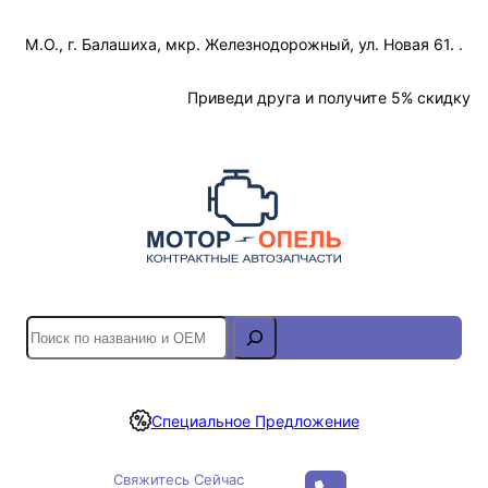
Перейти
М.О., г. Балашиха, мкр. Железнодорожный, ул. Новая 61. .
к
содержимому
Отслеживание Заказа
Приведи друга и получите 5% скидку
S
e
a
r
Специальное Предложение
c
h
Свяжитесь Сейчас