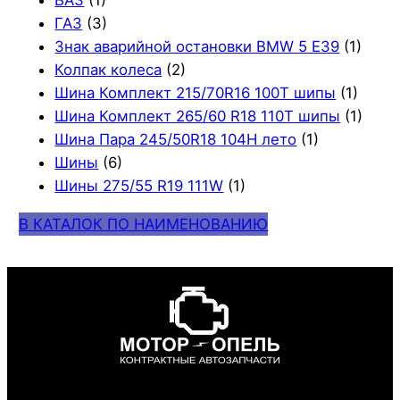
ВАЗ
(1)
ГАЗ
(3)
Знак аварийной остановки BMW 5 E39
(1)
Колпак колеса
(2)
Шина Комплект 215/70R16 100T шипы
(1)
Шина Комплект 265/60 R18 110T шипы
(1)
Шина Пара 245/50R18 104H лето
(1)
Шины
(6)
Шины 275/55 R19 111W
(1)
В КАТАЛОК ПО НАИМЕНОВАНИЮ