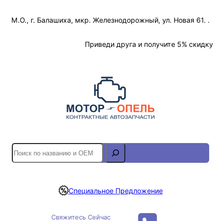
Перейти
М.О., г. Балашиха, мкр. Железнодорожный, ул. Новая 61. .
к
содержимому
Отслеживание Заказа
Приведи друга и получите 5% скидку
S
e
a
r
Специальное Предложение
c
h
Свяжитесь Сейчас