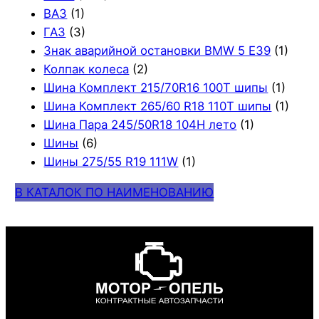
ВАЗ
(1)
ГАЗ
(3)
Знак аварийной остановки BMW 5 E39
(1)
Колпак колеса
(2)
Шина Комплект 215/70R16 100T шипы
(1)
Шина Комплект 265/60 R18 110T шипы
(1)
Шина Пара 245/50R18 104H лето
(1)
Шины
(6)
Шины 275/55 R19 111W
(1)
В КАТАЛОК ПО НАИМЕНОВАНИЮ