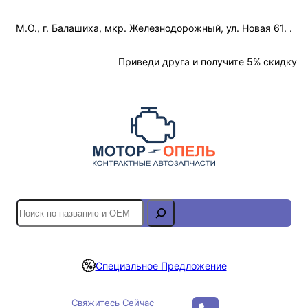
Перейти
М.О., г. Балашиха, мкр. Железнодорожный, ул. Новая 61. .
к
содержимому
Отслеживание Заказа
Приведи друга и получите 5% скидку
S
e
a
r
Специальное Предложение
c
h
Свяжитесь Сейчас