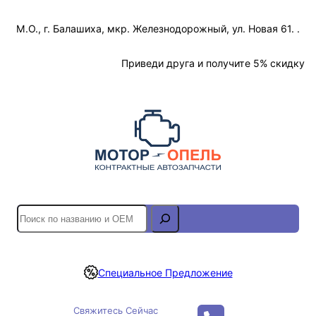
Перейти
М.О., г. Балашиха, мкр. Железнодорожный, ул. Новая 61. .
к
содержимому
Отслеживание Заказа
Приведи друга и получите 5% скидку
S
e
a
r
Специальное Предложение
c
h
Свяжитесь Сейчас