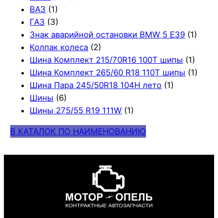
ВАЗ
(1)
ГАЗ
(3)
Знак аварийной остановки BMW 5 E39
(1)
Колпак колеса
(2)
Шина Комплект 215/70R16 100T шипы
(1)
Шина Комплект 265/60 R18 110T шипы
(1)
Шина Пара 245/50R18 104H лето
(1)
Шины
(6)
Шины 275/55 R19 111W
(1)
В КАТАЛОК ПО НАИМЕНОВАНИЮ