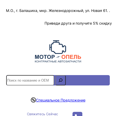
Перейти
М.О., г. Балашиха, мкр. Железнодорожный, ул. Новая 61. .
к
содержимому
Отслеживание Заказа
Приведи друга и получите 5% скидку
S
e
a
r
Специальное Предложение
c
h
Свяжитесь Сейчас