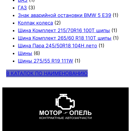
ВАЗ
(1)
ГАЗ
(3)
Знак аварийной остановки BMW 5 E39
(1)
Колпак колеса
(2)
Шина Комплект 215/70R16 100T шипы
(1)
Шина Комплект 265/60 R18 110T шипы
(1)
Шина Пара 245/50R18 104H лето
(1)
Шины
(6)
Шины 275/55 R19 111W
(1)
В КАТАЛОК ПО НАИМЕНОВАНИЮ