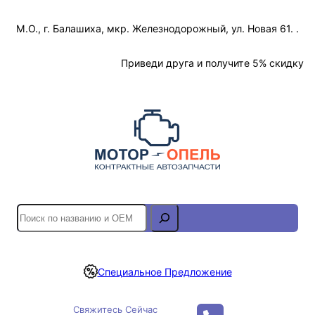
Перейти
М.О., г. Балашиха, мкр. Железнодорожный, ул. Новая 61. .
к
содержимому
Отслеживание Заказа
Приведи друга и получите 5% скидку
S
e
a
r
Специальное Предложение
c
h
Свяжитесь Сейчас